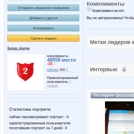
Комплименты
Отправить приватное сообщение
Комплиментов нет.
Вы не авторизованы! Чтоб
Добавить в друзья
Игнорировать
Сделать подарок
Метки лидеров
Бизнес форум
популярность:
46059 место
-10 ↓
Интервью
рейтинг
320
?
Привилегированный
пользователь
2
уровня
Последние
фотогра
Статистика портрета:
сейчас просматривают портрет - 0
зарегистрированные пользователи
посетившие портрет за 7 дней - 0